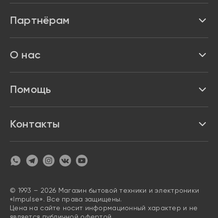
Каталог
Партнёрам
Бренды
Реквизиты
О нас
Доставка и оплата
Акции и скидки
Про Impulse
Помощь
Кредит и рассрочка
Вакансии
Безопасность
Возврат товара
Контакты
Контакты
Политика конфиденциальности
график с 9:00 до 21:00
8 800 222 63 53
hello@magazin-impuls.ru
Карта сайта
Согласие на обработку персональных данных
© 1993 – 2026 Магазин бытовой техники и электроники
«Impulse». Все права защищены.
Цена на сайте носит информационный характер и не
является публичной офертой