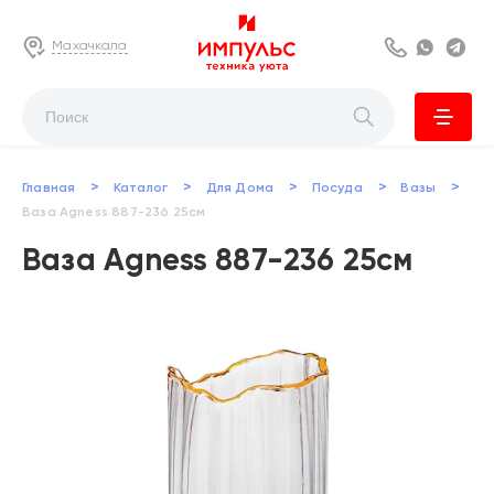
Махачкала
8 800 222 63
Whats
Te
>
>
>
>
>
Главная
Каталог
Для Дома
Посуда
Вазы
Ваза Agness 887-236 25см
Ваза Agness 887-236 25см