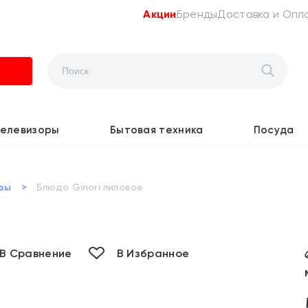
Акции
Бренды
Доставка и Опл
Телевизоры
Бытовая техника
Посуда
зы
>
Блюдо Ginori лиловое
В Сравнение
В Избранное