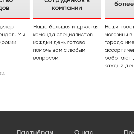
более
дов
компании
дилер
Наша большая и дружная
Наши прос
ендов. Мы
команда специалистов
магазины в
ирокий
каждый день готова
города им
помочь вам с любым
ассортиме
т
вопросом.
работают 
каждый ден
й.
Партнёрам
О нас
По