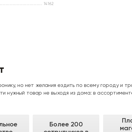
14162
т
онику, но нет желания ездить по всему городу и тр
ти нужный товар не выходя из дома: в ассортимен
Пл
льное
Более 200
маг
ство
сотрудников в