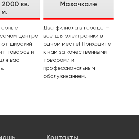
 2000 кв.
Махачкале
м.
торные
Два филиала в городе —
 самом центре
всё для электроники в
еют широкий
одном месте! Приходите
нт товаров и
к нам за качественными
для вас
товарами и
ь.
профессиональным
обслуживанием.
мощь
Контакты