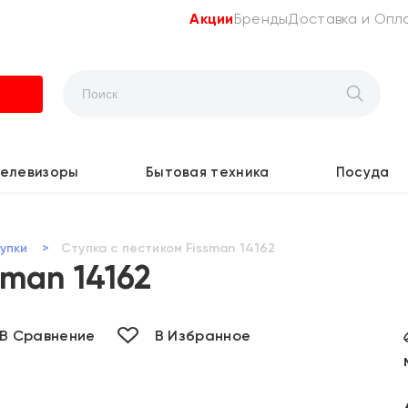
Акции
Бренды
Доставка и Опл
Телевизоры
Бытовая техника
Посуда
упки
>
Ступка с пестиком Fissman 14162
sman 14162
В Сравнение
В Избранное