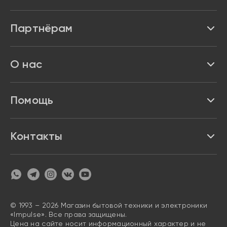
Каталог
Партнёрам
Бренды
Реквизиты
О нас
Доставка и оплата
Акции и скидки
Про Impulse
Помощь
Кредит и рассрочка
Вакансии
Безопасность
Возврат товара
Контакты
Контакты
Политика конфиденциальности
график с 9:00 до 21:00
8 800 222 63 53
hello@magazin-impuls.ru
Карта сайта
Согласие на обработку персональных данных
© 1993 – 2026 Магазин бытовой техники и электроники
«Impulse». Все права защищены.
Цена на сайте носит информационный характер и не