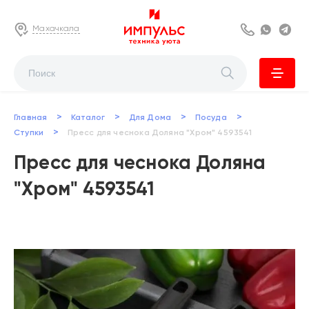
Махачкала
8 800 222 63
Whats
Te
>
>
>
>
Главная
Каталог
Для Дома
Посуда
>
Ступки
Пресс для чеснока Доляна "Хром" 4593541
Пресс для чеснока Доляна
"Хром" 4593541