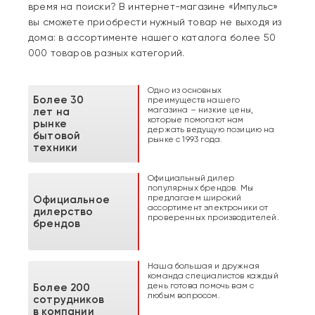
время на поиски? В интернет-магазине «Импульс»
вы сможете приобрести нужный товар не выходя из
дома: в ассортименте нашего каталога более 50
000 товаров разных категорий.
Одно из основных
Более 30
преимуществ нашего
магазина – низкие цены,
лет на
которые помогают нам
рынке
держать ведущую позицию на
бытовой
рынке с 1993 года.
техники
Официальный дилер
популярных брендов. Мы
предлагаем широкий
Официальное
ассортимент электроники от
дилерство
проверенных производителей.
брендов
Наша большая и дружная
команда специалистов каждый
день готова помочь вам с
Более 200
любым вопросом.
сотрудников
в компании