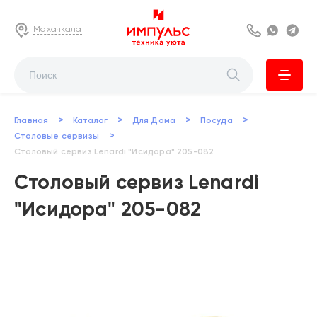
Махачкала
8 800 222 63
Whats
Te
>
>
>
>
Главная
Каталог
Для Дома
Посуда
>
Столовые сервизы
Столовый сервиз Lenardi "Исидора" 205-082
Столовый сервиз Lenardi
"Исидора" 205-082