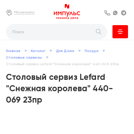
Махачкала
8 800 222 63
Whats
Te
>
>
>
>
Главная
Каталог
Для Дома
Посуда
>
Столовые сервизы
Столовый сервиз Lefard "Снежная королева" 440-069 23пр
Столовый сервиз Lefard
"Снежная королева" 440-
069 23пр