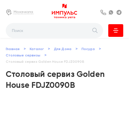
Махачкала
8 800 222 63
Whats
Te
>
>
>
>
Главная
Каталог
Для Дома
Посуда
>
Столовые сервизы
Столовый сервиз Golden House FDJZ0090B
Столовый сервиз Golden
House FDJZ0090B