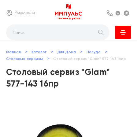
Махачкала
8 800 222 63
Whats
Te
>
>
>
>
Главная
Каталог
Для Дома
Посуда
>
Столовые сервизы
Столовый сервиз "Glam" 577-143 16пр
Столовый сервиз "Glam"
577-143 16пр