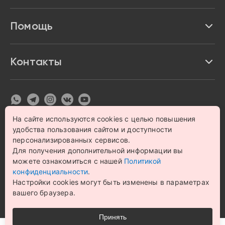
Акции и скидки
Про Impulse
Помощь
Кредит и рассрочка
Вакансии
Безопасность
Возврат товара
Контакты
Контакты
Политика конфиденциальности
график с 9:00 до 21:00
8 800 222 63 53
hello@magazin-impuls.ru
Карта сайта
Согласие на обработку персональных данных
На сайте используются cookies с целью повышения
удобства пользования сайтом и доступности
© 1993 – 2026 Магазин бытовой техники и электроники
«Impulse». Все права защищены.
персонализированных сервисов.
Цена на сайте носит информационный характер и не
Для получения дополнительной информации вы
является публичной офертой
можете ознакомиться с нашей
Политикой
конфиденциальности
.
Настройки cookies могут быть изменены в параметрах
вашего браузера.
Принять