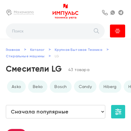
Махачкала
8 800 222 63
Whats
Te
>
>
>
Главная
Каталог
Крупная Бытовая Техника
>
Стиральные машины
LG
Смесители LG
43 товара
Asko
Beko
Bosch
Candy
Hiberg
H