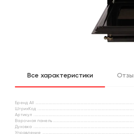
Все характеристики
Отзы
Бренд All
ШтрихКод
Артикул
Варочная панель
Духовка
Управление