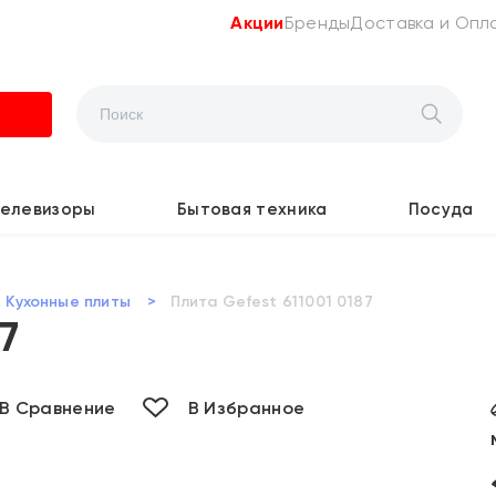
Акции
Бренды
Доставка и Опл
Телевизоры
Бытовая техника
Посуда
Кухонные плиты
>
Плита Gefest 611001 0187
87
В Сравнение
В Избранное