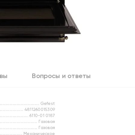
вы
Вопросы и ответы
Gefest
4811260015309
6110-01 0187
Газовая
Газовая
Механическое