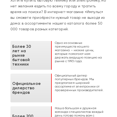
Хотите купить бытовую технику или электронику, но
нет желания ездить по всему городу и тратить
время на поиски? В интернет-магазине «Импульс»
вы сможете приобрести нужный товар не выходя из
дома: в ассортименте нашего каталога более 50
000 товаров разных категорий.
Одно из основных
Более 30
преимуществ нашего
магазина – низкие цены,
лет на
которые помогают нам
рынке
держать ведущую позицию на
бытовой
рынке с 1993 года.
техники
Официальный дилер
популярных брендов. Мы
предлагаем широкий
Официальное
ассортимент электроники от
дилерство
проверенных производителей.
брендов
Наша большая и дружная
команда специалистов каждый
день готова помочь вам с
Более 200