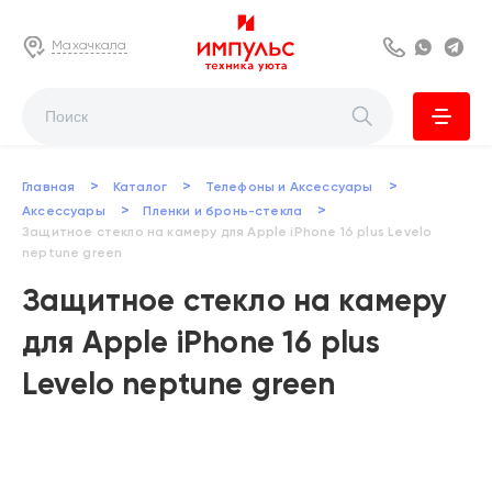
Махачкала
8 800 222 63
Whats
Te
>
>
>
Главная
Каталог
Телефоны и Аксессуары
>
>
Аксессуары
Пленки и бронь-стекла
Защитное стекло на камеру для Apple iPhone 16 plus Levelo
neptune green
Защитное стекло на камеру
для Apple iPhone 16 plus
Levelo neptune green