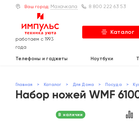
Махачкала
8 800 222 63 53
Ваш город:
Каталог
работаем с 1993
года
Телефоны и гаджеты
Ноутбуки
Главная
>
Каталог
>
Для Дома
>
Посуда
>
Ку
Набор ножей WMF 610
В наличии