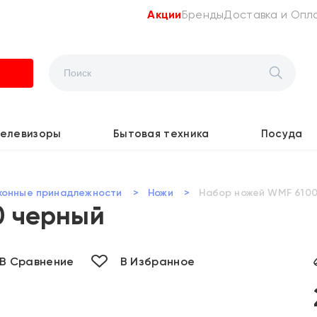
Акции
Бренды
Доставка и Опл
Телевизоры
Бытовая техника
Посуда
хонные принадлежности
>
Ножи
>
Набор ножей WMF 6100
0 черный
В Сравнение
В Избранное