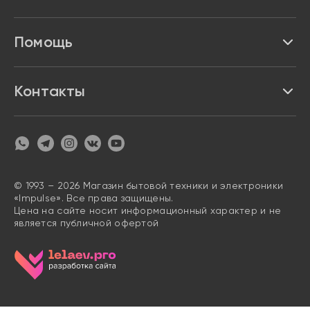
Акции и скидки
Про Impulse
Помощь
Кредит и рассрочка
Вакансии
Безопасность
Возврат товара
Контакты
Контакты
Политика конфиденциальности
график с 9:00 до 21:00
8 800 222 63 53
hello@magazin-impuls.ru
Карта сайта
Согласие на обработку персональных данных
© 1993 – 2026 Магазин бытовой техники и электроники
«Impulse». Все права защищены.
Цена на сайте носит информационный характер и не
является публичной офертой