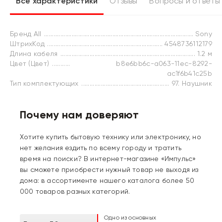
Все характеристики
Отзывы
Вопросы и ответы
Бренд All
Sony
ШтрихКод
4548736112179
Длина кабеля
1.2 м
Цвет (Цвет)
b8e6bb6c-a063-11ec-8292-
ac1f6b41c25b
Тип комплектующих
97. Наушник
Почему нам доверяют
Хотите купить бытовую технику или электронику, но
нет желания ездить по всему городу и тратить
время на поиски? В интернет-магазине «Импульс»
вы сможете приобрести нужный товар не выходя из
дома: в ассортименте нашего каталога более 50
000 товаров разных категорий.
Одно из основных