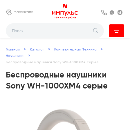
Махачкала
8 800 222 63
Whats
Te
>
>
>
Главная
Каталог
Компьютерная Техника
>
Наушники
Беспроводные наушники Sony WH-1000XM4 серые
Беспроводные наушники
Sony WH-1000XM4 серые