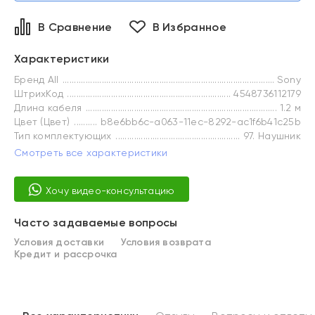
В Сравнение
В Избранное
Характеристики
Бренд All
Sony
ШтрихКод
4548736112179
Длина кабеля
1.2 м
Цвет (Цвет)
b8e6bb6c-a063-11ec-8292-ac1f6b41c25b
Тип комплектующих
97. Наушник
Смотреть все характеристики
Хочу видео-консультацию
Часто задаваемые вопросы
Условия доставки
Условия возврата
Кредит и рассрочка