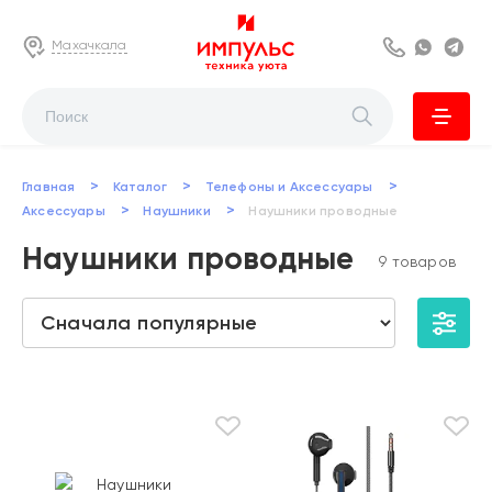
Махачкала
8 800 222 63
Whats
Te
>
>
>
Главная
Каталог
Телефоны и Аксессуары
>
>
Аксессуары
Наушники
Наушники проводные
Наушники проводные
9 товаров