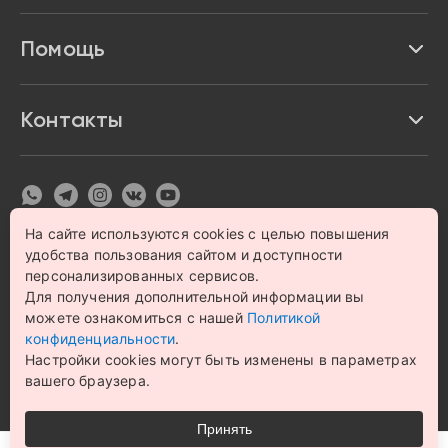
Акции и скидки
Про Impulse
Помощь
Кредит и рассрочка
Вакансии
Безопасность
Возврат товара
Контакты
Контакты
Политика конфиденциальности
график с 9:00 до 21:00
8 800 222 63 53
hello@magazin-impuls.ru
Карта сайта
Согласие на обработку персональных данных
На сайте используются cookies с целью повышения
удобства пользования сайтом и доступности
© 1993 – 2026 Магазин бытовой техники и электроники
«Impulse». Все права защищены.
персонализированных сервисов.
Цена на сайте носит информационный характер и не
Для получения дополнительной информации вы
является публичной офертой
можете ознакомиться с нашей
Политикой
конфиденциальности
.
Настройки cookies могут быть изменены в параметрах
вашего браузера.
Принять