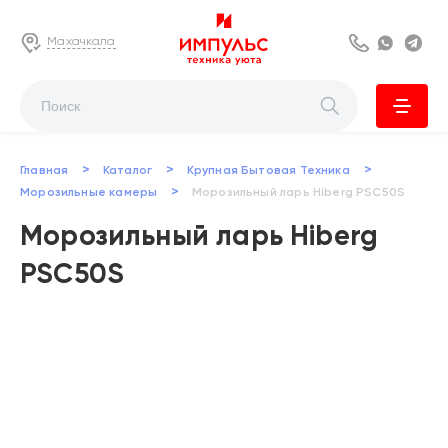
Махачкала
8 800 222 63
Whats
Te
>
>
>
Главная
Каталог
Крупная Бытовая Техника
>
Морозильные камеры
Морозильный ларь Hiberg PSC50S
Морозильный ларь Hiberg
PSC50S