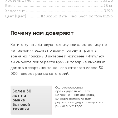
Уровень шума
55 дБ
Вес
78 кг
Хладагент
R290
Цвет (Цвет)
ff38cc8c-82fe-11ea-84df-ac1f6b41c25b
Почему нам доверяют
Хотите купить бытовую технику или электронику, но
нет желания ездить по всему городу и тратить
время на поиски? В интернет-магазине «Импульс»
вы сможете приобрести нужный товар не выходя из
дома: в ассортименте нашего каталога более 50
000 товаров разных категорий.
Одно из основных
Более 30
преимуществ нашего
магазина – низкие цены,
лет на
которые помогают нам
рынке
держать ведущую позицию на
бытовой
рынке с 1993 года.
техники