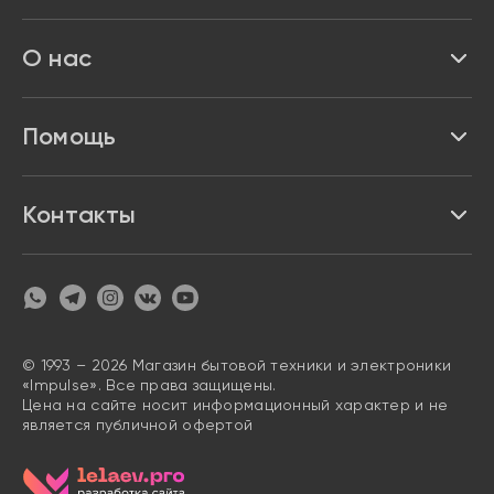
Бренды
Реквизиты
О нас
Доставка и оплата
Акции и скидки
Про Impulse
Помощь
Кредит и рассрочка
Вакансии
Безопасность
Возврат товара
Контакты
Контакты
Политика конфиденциальности
график с 9:00 до 21:00
8 800 222 63 53
hello@magazin-impuls.ru
Карта сайта
Согласие на обработку персональных данных
© 1993 – 2026 Магазин бытовой техники и электроники
«Impulse». Все права защищены.
Цена на сайте носит информационный характер и не
является публичной офертой