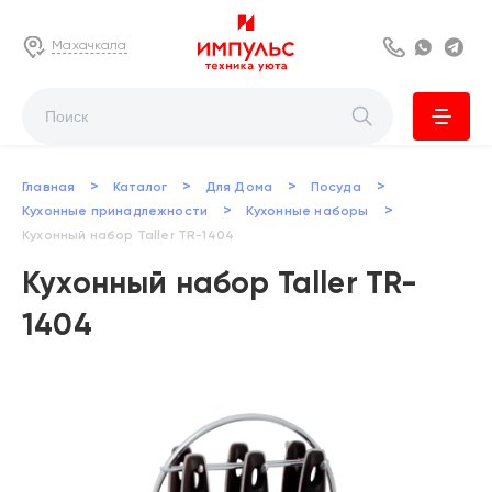
Махачкала
8 800 222 63
Whats
Te
>
>
>
>
Главная
Каталог
Для Дома
Посуда
>
>
Кухонные принадлежности
Кухонные наборы
Кухонный набор Taller TR-1404
Кухонный набор Taller TR-
1404