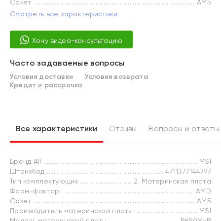
Сокет
AM5
Смотреть все характеристики
Хочу видео-консультацию
Часто задаваемые вопросы
Условия доставки
Условия возврата
Кредит и рассрочка
Все характеристики
Отзывы
Вопросы и ответы
Бренд All
MSI
ШтрихКод
4711377144797
Тип комплектующих
2. Материнская плата
Форм-фактор :
AMD
Сокет
AM5
Производитель материнской платы
MSI
Модель материнской платы
B650M-B