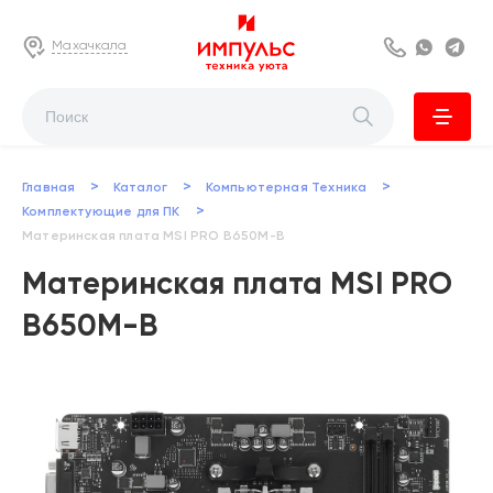
Махачкала
8 800 222 63
Whats
Te
>
>
>
Главная
Каталог
Компьютерная Техника
>
Комплектующие для ПК
Материнская плата MSI PRO B650M-B
Материнская плата MSI PRO
B650M-B