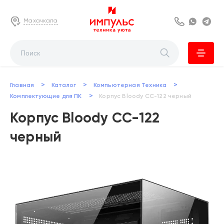
Махачкала
8 800 222 63
Whats
Te
>
>
>
Главная
Каталог
Компьютерная Техника
>
Комплектующие для ПК
Корпус Bloody CC-122 черный
Корпус Bloody CC-122
черный