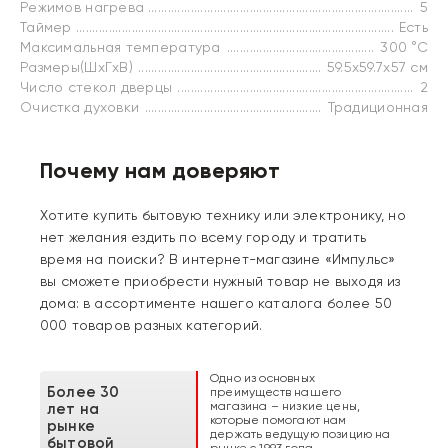
Режимов нагрева
5
Таймер
Есть
Максимальная температура
300 °C
Размеры(ШxГxВ)
59.5х59.7x57 см
Число стекол дверцы
2
Очистка духовки
Традиционная
Почему нам доверяют
Хотите купить бытовую технику или электронику, но
нет желания ездить по всему городу и тратить
время на поиски? В интернет-магазине «Импульс»
вы сможете приобрести нужный товар не выходя из
дома: в ассортименте нашего каталога более 50
000 товаров разных категорий.
Одно из основных
Более 30
преимуществ нашего
магазина – низкие цены,
лет на
которые помогают нам
рынке
держать ведущую позицию на
бытовой