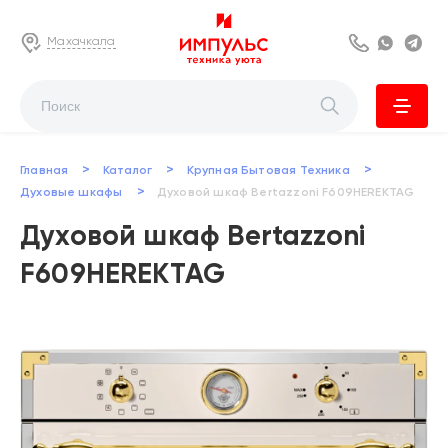
Махачкала
8 800 222 63
Whats
Te
>
>
>
Главная
Каталог
Крупная Бытовая Техника
>
Духовые шкафы
Духовой шкаф Bertazzoni F609HEREKTAG
Духовой шкаф Bertazzoni
F609HEREKTAG